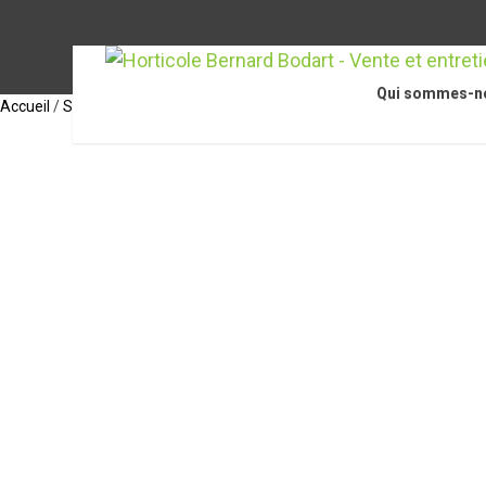
Qui sommes-n
Accueil
/
STIHL
/
Appareils et outils
/
MSA 60 C-B, avec AK 20 et AL 101