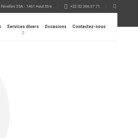
Nivelles 35A - 1461 Haut Ittre
+32 02 366 37 71
s
Services divers
Occasions
Contactez-nous