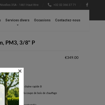
ivelles 35A - 1461 Haut Ittre
+32 02 366 37 71
s
Services divers
Occasions
Contactez-nous
m, PM3, 3/8" P
€
349.00
×
 kW avec tendeur de chaine rapide B
 pour le bricolage et la coupe de bois de chauffage
ois de chauffage
urcharges