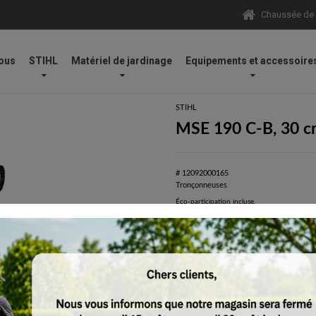
Chaussée de N
ous
STIHL
Matériel de jardinage
Equipements et accessoire
 PM3, 3/8" P
STIHL
MSE 190 C-B, 30 c
# 12092000165
Tronçonneuses
Éco-participation incluse.
Tous les prix comprennent la TVA de 21%.
Réserver
Tronçonneuse électrique maniable de 1,9
Tronçonneuse électrique parfaite
Très bien adapté à la coupe de b
Protection intégrée contre les s