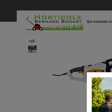
Qui sommes-n
Accueil
/
STIHL
/
Appareils et outils
/
MSE 190 C-B, 30 cm,
voir en taille réelle