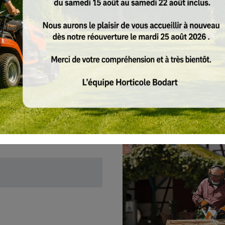
Grâce à la poignée caoutchoutée,
Réglage de la tension facile grâ
Consignes De Sécurité
Conseils de sage
Équipement de protection individuelle
ctions
Accessoires