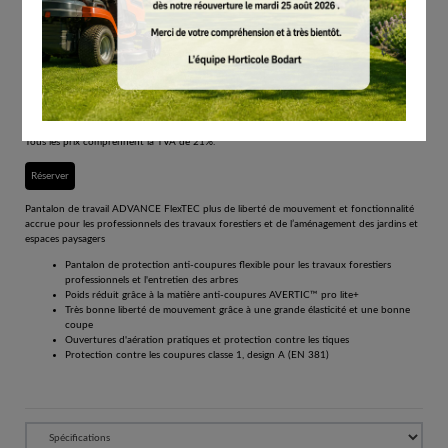
Pantalon, ADVANCE FlexTEC, Design A, Classe
1, taille XS
# 00883423002
Pantalons de travail
€
376.00
Tous les prix comprennent la TVA de 21%.
Réserver
Pantalon de travail ADVANCE FlexTEC plus de liberté de mouvement et fonctionnalité
accrue pour les professionnels des travaux forestiers et de l’aménagement des jardins et
espaces paysagers
Pantalon de protection anti-coupures flexible pour les travaux forestiers
professionnels et l'entretien des arbres
Poids réduit grâce à la matière anti-coupures AVERTIC™ pro lite+
Très bonne liberté de mouvement grâce à une grande élasticité et une bonne
coupe
Ouvertures d'aération pratiques et protection contre les tiques
Protection contre les coupures classe 1, design A (EN 381)