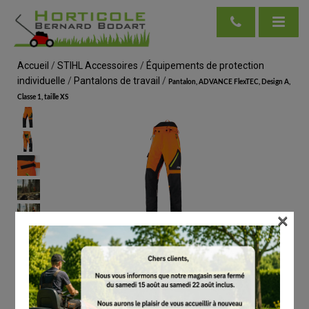
Accueil
/
STIHL Accessoires
/
Équipements de protection
individuelle
/
Pantalons de travail
/
Pantalon, ADVANCE FlexTEC, Design A,
Classe 1, taille XS
×
voir en taille réelle
STIHL