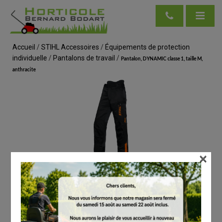
Accueil
/
STIHL Accessoires
/
Équipements de protection
individuelle
/
Pantalons de travail
/
Pantalon, DYNAMIC classe 1, taille M,
anthracite
×
voir en taille réelle
STIHL
Pantalon, DYNAMIC classe 1, taille M,
anthracite