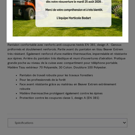
# 00883422404
Pantalons de travail
€
225.00
Tous les prix comprennent la TVA de 21%.
Réserver
Pantalon confortable avec renforts anti-coupures testés EN 381, design A . Genoux
préformés et doublement renforcés. Partie avant du pantalon en tissu Beaver Extrem
très résistant. Egalement renforcé d'une matière thermoactive, imperméable et résistante
aux épines. Arrière du pantalon très élastique et muni d'ouvertures d'aération. Pratique
grande poche au niveau de la cuisse avec compartiment pour téléphone portable.
Matière Tissu extérieur 70 Polyamide, 30 Coton. Doublure 100 Polyester.
Pantalon de travail robuste pour les travaux forestiers
Pour les professionnels de la forêt
Face avant résistante grâce au matériau en Beaver Extrem extrêmement
robuste
Matière thermoactive protégeant également contre les épines
Protection contre les coupures classe 1, design A (EN 381)