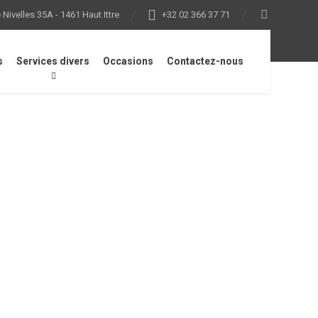
Nivelles 35A - 1461 Haut Ittre
+32 02 366 37 71
s
Services divers
Occasions
Contactez-nous
ite