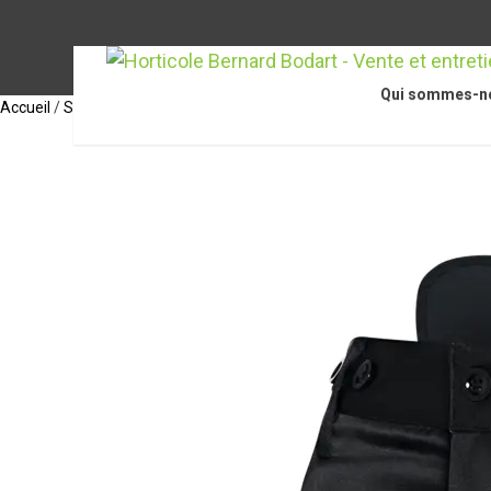
Qui sommes-n
Accueil
/
STIHL Accessoires
/
Équipements de protection individuelle
/