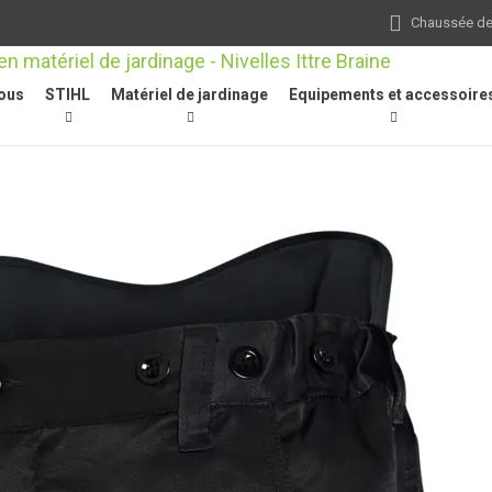
Chaussée de 
ous
STIHL
Matériel de jardinage
Equipements et accessoire
Pantalons de travail
/
Pantalon, DYNAMIC classe 1, taille XXL, anthrac