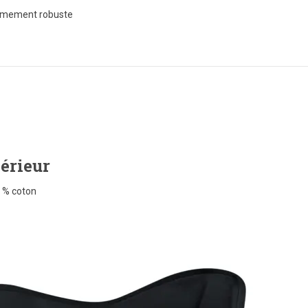
rêmement robuste
érieur
0 % coton