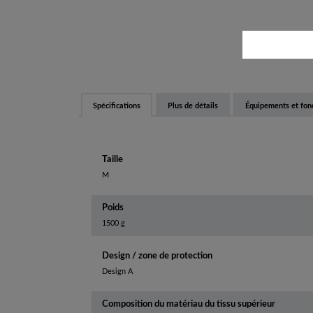
Spécifications
Plus de détails
Équipements et fon
Taille
M
Poids
1500 g
Design / zone de protection
Design A
Composition du matériau du tissu supérieur