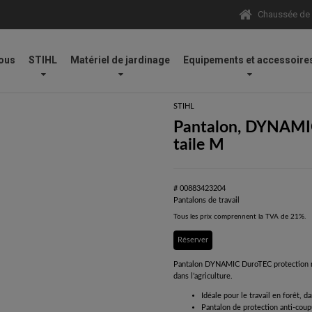
Chaussée de N
ous
STIHL
Matériel de jardinage
Equipements et accessoire
on individuelle
/
Pantalons de travail
/
Pantalon, DYNAMIC DuroTEC, Design A, C
STIHL
Pantalon, DYNAMIC
taile M
# 00883423204
Pantalons de travail
Tous les prix comprennent la TVA de 21%.
Réserver
Pantalon DYNAMIC DuroTEC protection rob
dans l’agriculture.
Idéale pour le travail en forêt, da
Pantalon de protection anti-coup