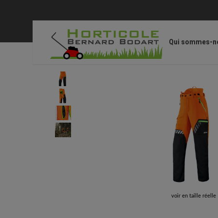
Qui sommes-n
Accueil
/
STIHL Accessoires
/
Équipements de protecti
voir en taille réelle