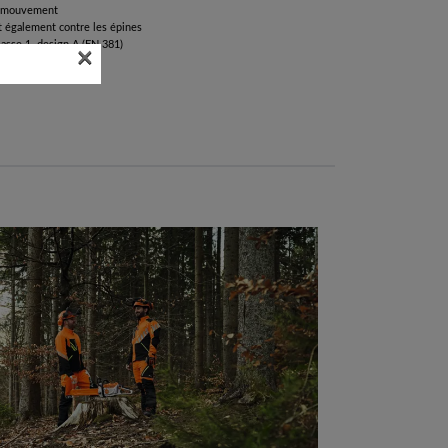
de mouvement
 également contre les épines
lasse 1, design A (EN 381)
×