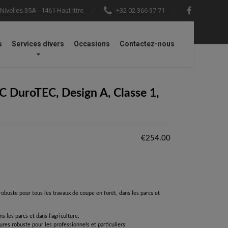
ivelles 35A - 1461 Haut Ittre
+32 02 366 37 71
s
Services divers
Occasions
Contactez-nous
lasse 1, taile M
 DuroTEC, Design A, Classe 1,
€
254.00
uste pour tous les travaux de coupe en forêt, dans les parcs et
ns les parcs et dans l’agriculture.
ures robuste pour les professionnels et particuliers