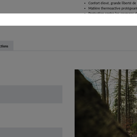
Confort élevé, grande liberté 
Matière thermoactive protégeant
Protection contre les coupures c
ctions