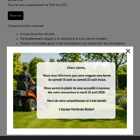
Tous les prix comprennent la TVA de 21%.
Réserver
Coupe-branche universel
Coupe-branche robuste
Particulièrement adapté à la viticulture et à la culture fruitière
Travail confortable grâce à des amortisseurs qui préservent les articulations
×
Coupe précise grâce aux cannelures
Coupe-branche universel. Poignées en aluminium hautement résistantes, poignée avec
revêtement antidérapant, tête de coupe
forgée droite, tête de coupe tirante, lame haute résistance, rainure à sève, amortisseur
ménageant le point de pivot, cannelures de maintien au niveau de la contre-lame et du
crochet. Longueur 60 cm, 1.000 g, Ø jusqu'à 35 mm.
Contenu par