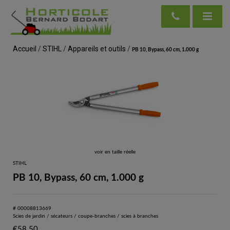
Accueil
/
STIHL
/
Appareils et outils
/
PB 10, Bypass, 60 cm, 1.000 g
voir en taille réelle
STIHL
PB 10, Bypass, 60 cm, 1.000 g
# 00008813669
Scies de jardin / sécateurs / coupe-branches / scies à branches
€
58.50