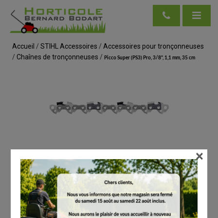
Accueil
/
STIHL Accessoires
/
Accessoires pour tronçonneuses
/
Chaînes de tronçonneuses
/
Picco Super (PS3) Pro, 3/8", 1,1 mm, 35 cm
×
voir en taille réelle
STIHL
Picco Super (PS3) Pro, 3/8", 1,1 mm, 35 cm
# 36990000050
Chaînes de tronçonneuses