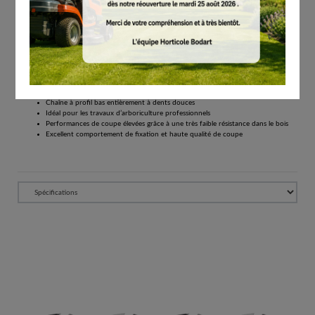
€
25.90
Tous les prix comprennent la TVA de 21%.
Réserver
3 8 Picco Super 3 PS3 Pro, 1,1 mm la chaîne entièrement à dents douces idéale pour les
arboriculteurs
Chaîne à profil bas entièrement à dents douces
Idéal pour les travaux d’arboriculture professionnels
Performances de coupe élevées grâce à une très faible résistance dans le bois
Excellent comportement de fixation et haute qualité de coupe