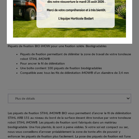
# IA000071001
Installation
€
39.90
Tous les prix comprennent la TVA de 21%.
Réserver
Piquets de fixation BIO iMOW pour une fixation solide. Biodégradables
Piquets de fixation permettant de délimiter la zone de travail de votre tondeuse
robot STIHL iMOW®
Pour ancrer le fil de délimitation
Une boîte contient 100 piquets de fixation biodégradables
Compatible avec tous les fils de délimitation iMOW® d’un diamètre de 3,4 mm
Les piquets de fixation STIHL iMOW® BIO vous permettent d’ancrer le fil de délimitation
STIHL ARB 151 au niveau du bord de la surface devant être tondue par votre tondeuse
robot STIHL iMOW®. Les piquets de fixation sont fabriqués dans un matériau
biodégradable. Une fois plantés, ils sont à peine visibles. Si votre sol est compact ou sec,
nous vous conseillons d’arroser préalablement la zone de tonte afin de pouvoir y
enfoncer les piquets de fixation plus facilement. La pose des piquets de fixation est l’une