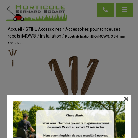
Accueil
/
STIHL Accessoires
/
Accessoires pour tondeuses
robots iMOW®
/
Installation
/
Piquets de fixation BIO iMOW®, Ø 3,4 mm /
100 pièces
×
voir en taille réelle
STIHL
Piquets de fixation BIO iMOW®, Ø 3,4 mm /
100 pièces