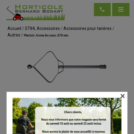
Accueil
/
STIHL Accessoires
/
Accessoires pour tarières
/
Autres
/
Plantoir, forme de coeur, 870 mm
×
voir en taille réelle
STIHL
Plantoir, forme de coeur, 870 mm
# 44400004200
Autres