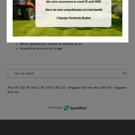
€
255.00
Tous les prix comprennent la TVA de 21%.
Réserver
Pour BT 106, BT 106 C, BT 120 C, BT 121 - longueur 660 mm. Pour BT 360 - longueur
870 mm.
Mèche spéciale pour planter et ameublir le sol
Ameublit la terre lors du forage
Pour BT 106, BT 106 C, BT 120 C, BT 121 - longueur 660 mm. Pour BT 360 - longueur
870 mm.
Contenu par