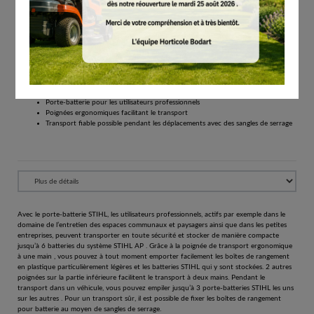
€
48.20
Tous les prix comprennent la TVA de 21%.
Réserver
Porte-batterie un rangement compact pour emporter facilement jusqu’à 6 batteries
STIHL AP
Porte-batterie pour les utilisateurs professionnels
Poignées ergonomiques facilitant le transport
Transport fiable possible pendant les déplacements avec des sangles de serrage
Avec le porte-batterie STIHL, les utilisateurs professionnels, actifs par exemple dans le
domaine de l’entretien des espaces communaux et paysagers ainsi que dans les petites
entreprises, peuvent transporter en toute sécurité et stocker de manière compacte
jusqu’à 6 batteries du système STIHL AP . Grâce à la poignée de transport ergonomique
à une main , vous pouvez à tout moment emporter facilement les boîtes de rangement
en plastique particulièrement légères et les batteries STIHL qui y sont stockées. 2 autres
poignées sur la partie inférieure facilitent le transport à deux mains. Pendant le
transport dans un véhicule, vous pouvez empiler jusqu’à 3 porte-batteries STIHL les uns
sur les autres . Pour un transport sûr, il est possible de fixer les boîtes de rangement
pour batterie au moyen de sangles de serrage.