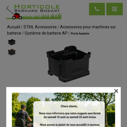
Accueil
/
STIHL Accessoires
/
Accessoires pour machines sur
batterie
/
Système de batterie AP
/
Porte-batterie
×
voir en taille réelle
STIHL
Porte-batterie
# 48504900600
Système de batterie AP