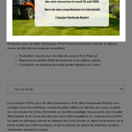
# 45227108102
Protection
€
13.00
Tous les prix comprennent la TVA de 21%.
Réserver
Protection pour les têtes faucheuses à fil et PolyCut protection robuste et efficace
contre les déchets de coupe qui virevoltent
Protection robuste pour les têtes de coupe à fil et PolyCut
Repousse de manière fiable les boutures et les cailloux volants
Conception en plastique de haute qualité résistant aux chocs
La protection STIHL pour les têtes faucheuses à fil et têtes faucheuses PolyCut vous
protège contre les matériaux, comme les petits cailloux ou déchets de coupe, projetés
lors des travaux de tonte, d’entretien ou de débroussaillage. Vous pouvez ainsi travailler
efficacement et en toute sécurité avec votre débroussailleuse ou coupe-bordure STIHL.
Le capot en plastique robuste et résistant aux chocs forme un demi-cercle autour de la
partie arrière de la tête faucheuse, ce qui lui permet de retenir les matériaux projetés
directement pendant la coupe.