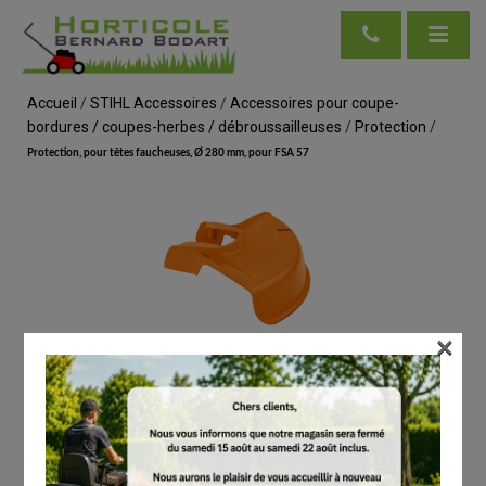
Accueil
/
STIHL Accessoires
/
Accessoires pour coupe-
bordures / coupes-herbes / débroussailleuses
/
Protection
/
Protection, pour têtes faucheuses, Ø 280 mm, pour FSA 57
×
voir en taille réelle
STIHL
Protection, pour têtes faucheuses, Ø 280 mm,
pour FSA 57