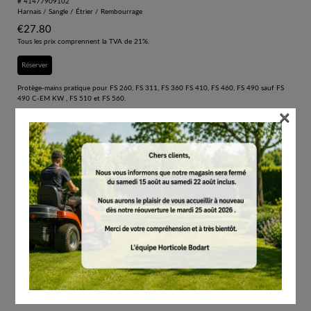
# 41477909102
Harnais / Sangle / Étrier / Rembourrage
€
27.80
Tous les prix comprennent la TVA de 21%.
Réserver
Protège-mains pratique pour FS 260, FS 311, FS 360 FS 410, FS 460, FS 490 sauf FS
490 C-EM KW , FS 510 et FS 560.
×
Protection sûre des mains pour les travaux avec les débroussailleuses
Pour les professionnels et les particuliers exigeants
Meilleure sécurité des mains grâce à la protection contre le matériel volant
Pour FS 260, FS 311, FS 360, FS 410, FS 460, FS 490, FS 510 et FS 560
Protège-mains pratique pour FS 260, FS 311, FS 360 FS 410, FS 460, FS 490 (sauf FS
490 C-EM KW), FS 510 et FS 560.
Contenu par