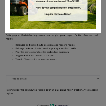
# 49105000803
Lances / tuyaux de rallonge / adaptateurs
€
160.00
Tous les prix comprennent la TVA de 21%.
Réserver
Rallonge pour flexible haute pression pour un plus grand rayon d'action. Avec raccord
rapide.
Rallonges de flexible haute pression avec raccord rapide
Rallonge de tuyau haute pression pratique en tissu textile
Pour les professionnels et les particuliers exigeants
Augmentation du périmètre d'action
Travail efficace grâce au raccord rapide
Rallonge pour flexible haute pression pour un plus grand rayon d'action. Avec raccord
rapide.
Contenu par