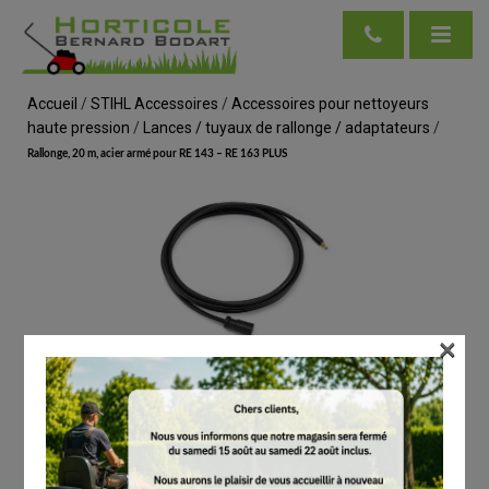
Accueil
/
STIHL Accessoires
/
Accessoires pour nettoyeurs
haute pression
/
Lances / tuyaux de rallonge / adaptateurs
/
Rallonge, 20 m, acier armé pour RE 143 – RE 163 PLUS
×
voir en taille réelle
STIHL
Rallonge, 20 m, acier armé pour RE 143 – RE
163 PLUS