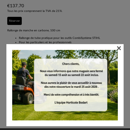
€
137.70
Tous les prix comprennent la TVA de 21%.
Réserver
Rallonge de manche en carbone, 100 cm
Rallonge de tube pratique pour les outils CombiSystème STIHL
Pour les particuliers et les professionnels
×
La rallonge permet d'augmenter la portée et ainsi d'accéder aux endroits
difficiles
Version carbone: pour les outils combinés HT-KM et HL-KM (100 cm)
Rallonge de manche en carbone. Pour l'utilisation des outils CombiSystème HT-KM, HL-
KM. Augmentation de la portée de 1 m, arbre creux en aluminium, extra-léger, poids 0,9
kg.
Contenu par