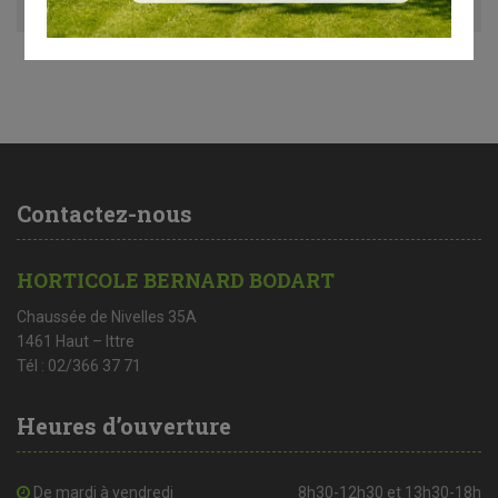
Contactez-nous
HORTICOLE BERNARD BODART
Chaussée de Nivelles 35A
1461 Haut – Ittre
Tél : 02/366 37 71
Heures d’ouverture
De mardi à vendredi
8h30-12h30 et 13h30-18h