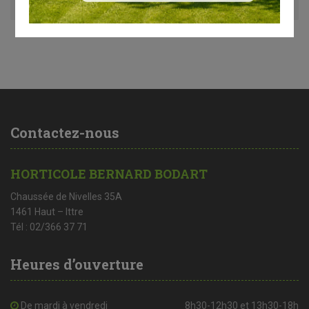
Contactez-nous
HORTICOLE BERNARD BODART
Chaussée de Nivelles 35A
1461 Haut – Ittre
Tél : 02/366 37 71
Heures d’ouverture
De mardi à vendredi
8h30-12h30 et 13h30-18h