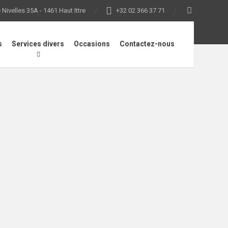
Nivelles 35A - 1461 Haut Ittre
+32 02 366 37 71
s
Services divers
Occasions
Contactez-nous