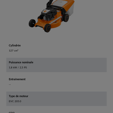
Cylindrée
127 cm³
Puissance nominale
1,8 kW / 2,5 PS
Entraînement
--
Type de moteur
EVC 205.0