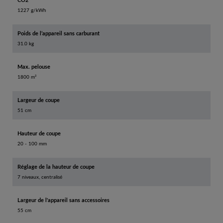
CO2
1227 g/kWh
Poids de l’appareil sans carburant
31.0 kg
Max. pelouse
1800 m²
Largeur de coupe
51 cm
Hauteur de coupe
20 - 100 mm
Réglage de la hauteur de coupe
7 niveaux, centralisé
Largeur de l'appareil sans accessoires
55 cm