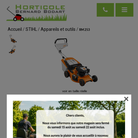
Accueil
/
STIHL
/
Appareils et outils
/
RM 253
voir en taille réelle
×
STIHL
RM 253
# WB220113400
Tondeuses à gazon
€
519.00