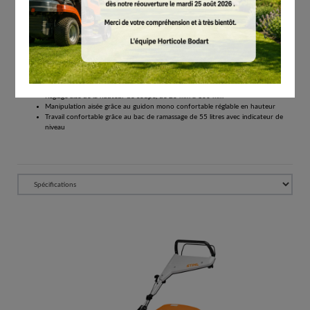
Tous les prix comprennent la TVA de 21%.
Réserver
Tondeuse thermique RM 253 pour les jardins de moyenne à grande superficie
Tondeuse à gazon thermique compacte avec une largeur de coupe de 51 cm
Pour l'entretien sans effort des pelouses moyennes à grandes
Réglage aisé de la hauteur de coupe, de 20 mm à 100 mm
Manipulation aisée grâce au guidon mono confortable réglable en hauteur
Travail confortable grâce au bac de ramassage de 55 litres avec indicateur de
niveau