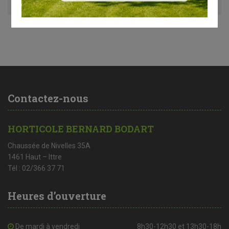
Contactez-nous
HORTICOLE BERNARD BODART
Chaussée de Nivelles 35A
1461 Haut – Ittre
Tél : 02/366 37 71
Heures d’ouverture
De mardi à vendredi
8h30-12h30 et 13h30-18h