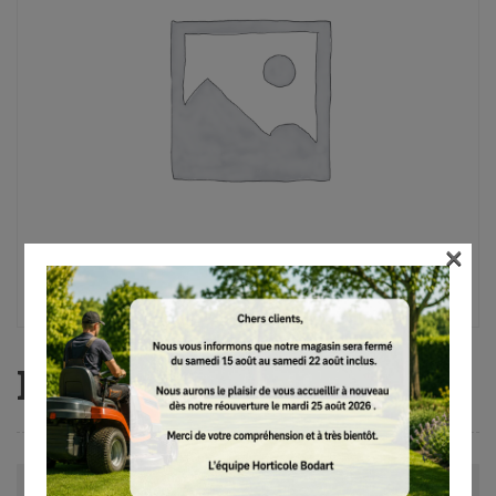
×
RM 4 RV
Avis (0)