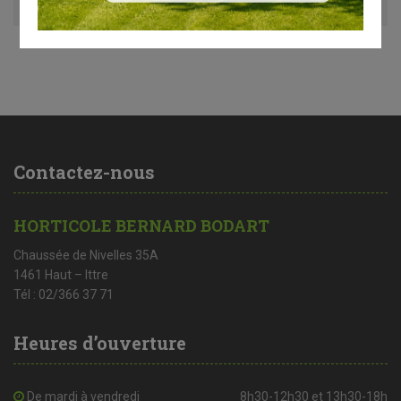
Contactez-nous
HORTICOLE BERNARD BODART
Chaussée de Nivelles 35A
1461 Haut – Ittre
Tél : 02/366 37 71
Heures d’ouverture
De mardi à vendredi
8h30-12h30 et 13h30-18h