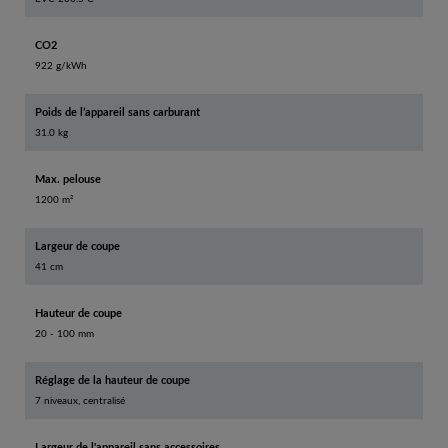
CO2
922 g/kWh
Poids de l’appareil sans carburant
31.0 kg
Max. pelouse
1200 m²
Largeur de coupe
41 cm
Hauteur de coupe
20 - 100 mm
Réglage de la hauteur de coupe
7 niveaux, centralisé
Largeur de l'appareil sans accessoires