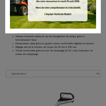
Tous les prix comprennent la TVA de 21%.
Réserver
Tondeuse thermique RM 443 V particulièrement maniable grâce à l’entraînement Vario.
Idéale pour les jardins aux nombreux recoins
Tondeuse à gazon compacte avec une largeur de coupe de 41 cm
Pour les pelouses moyennes
Vitesse constante même en cas de changement de tempo grâce à
l'entraînement Vario
Manipulation aisée grâce au guidon mono confortable réglable en hauteur
Réglage aisé de la hauteur de coupe, de 20 mm à 100 mm
Travail confortable grâce au bac de ramassage de 52 l, avec indicateur du
niveau de remplissage