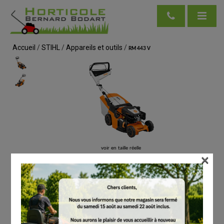
Accueil
/
STIHL
/
Appareils et outils
/
RM 443 V
voir en taille réelle
×
STIHL
RM 443 V
# WB400113420
Tondeuses à gazon
€
649.00