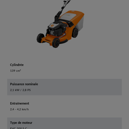
Cylindrée
139 cm³
Puissance nominale
2,1 kW / 2,8 PS
Entraînement
2,4 - 4,2 km/h
Type de moteur
EVC 200.5 C