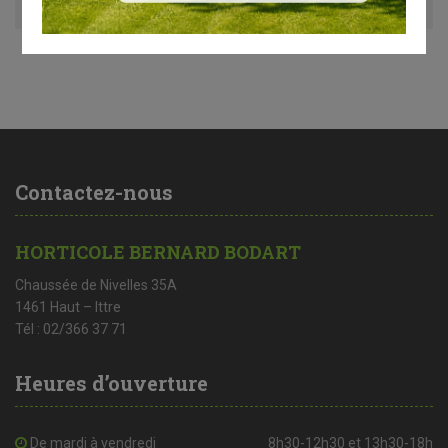
Contactez-nous
HORTICOLE BERNARD BODART
Chaussée de Nivelles 35A
1461 Haut – Ittre
Tél : 02/366 37 71
Heures d’ouverture
De mardi à vendredi
8h30-12h30 et 13h30-18h