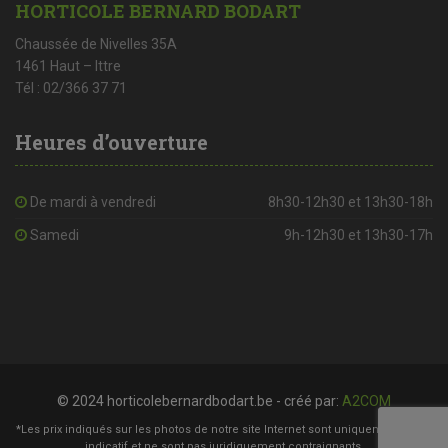
HORTICOLE BERNARD BODART
Chaussée de Nivelles 35A
1461 Haut – Ittre
Tél : 02/366 37 71
Heures d’ouverture
De mardi à vendredi
8h30-12h30 et 13h30-18h
Samedi
9h-12h30 et 13h30-17h
© 2024 horticolebernardbodart.be - créé par:
A2COM
*Les prix indiqués sur les photos de notre site Internet sont uniquement à titre
indicatif et ne sont pas juridiquement contraignants.