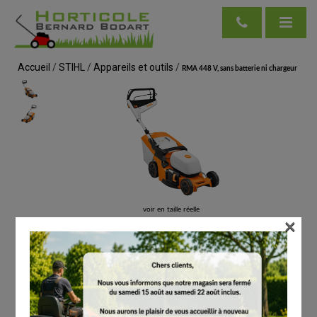
Accueil
/
STIHL
/
Appareils et outils
/
RMA 448 V, sans batterie ni chargeur
voir en taille réelle
×
Cliquez ici pour télécharger la grille de synthèse du score de réparabilité
(PDF)
STIHL
RMA 448 V, sans batterie ni chargeur