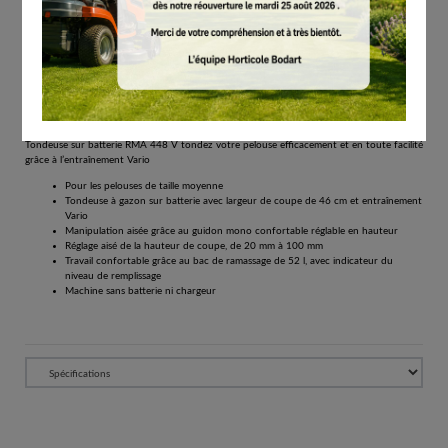
# WA410111400
Tondeuses à gazon
€
829.00
Éco-participation incluse.
Tous les prix comprennent la TVA de 21%.
Réserver
Tondeuse sur batterie RMA 448 V tondez votre pelouse efficacement et en toute facilité
grâce à l’entraînement Vario
Pour les pelouses de taille moyenne
Tondeuse à gazon sur batterie avec largeur de coupe de 46 cm et entraînement
Vario
Manipulation aisée grâce au guidon mono confortable réglable en hauteur
Réglage aisé de la hauteur de coupe, de 20 mm à 100 mm
Travail confortable grâce au bac de ramassage de 52 l, avec indicateur du
niveau de remplissage
Machine sans batterie ni chargeur