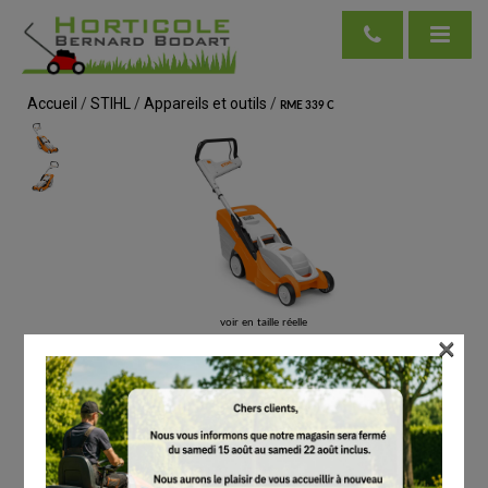
Accueil
/
STIHL
/
Appareils et outils
/
RME 339 C
voir en taille réelle
×
Cliquez ici pour télécharger la grille de synthèse du score de réparabilité
(PDF)
STIHL
RME 339 C