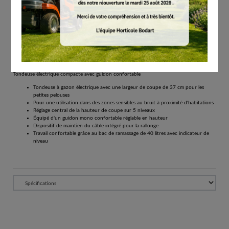
# 63200112415
Tondeuses à gazon
€
369.00
Éco-participation incluse.
Tous les prix comprennent la TVA de 21%.
Réserver
Tondeuse électrique compacte avec guidon confortable
Tondeuse à gazon électrique avec une largeur de coupe de 37 cm pour les
petites pelouses
Pour une utilisation dans des zones sensibles au bruit à proximité d'habitations
Réglage central de la hauteur de coupe sur 5 niveaux
Équipé d'un guidon mono confortable réglable en hauteur
Dispositif de maintien du câble intégré pour la rallonge
Travail confortable grâce au bac de ramassage de 40 litres avec indicateur de
niveau