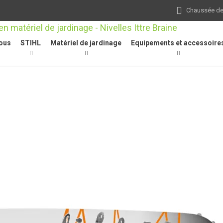
Chaussée de 
ous
STIHL
Matériel de jardinage
Equipements et accessoire
chaînes
/
Rollomatic E, .325", 1,6 mm, 35 cm