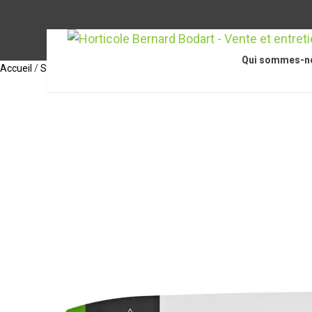
Qui sommes-n
Accueil
/
STIHL Accessoires
/
Accessoires pour tronçonneuses
/
Guide-