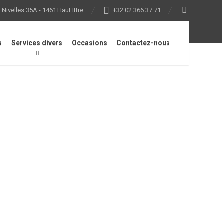
Nivelles 35A - 1461 Haut Ittre
+32 02 366 37 71
s
Services divers
Occasions
Contactez-nous