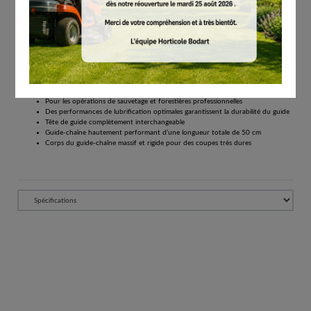
€
132.00
Tous les prix comprennent la TVA de 21%.
Réserver
pour les exigences professionnelles élevées
Roulements fermés permettent une disponibilité constante
Pour les opérations de sauvetage et forestières professionnelles
Des performances de lubrification optimales garantissent la durabilité du guide
Tête de guide complètement interchangeable
Guide-chaîne hautement performant d’une longueur totale de 50 cm
Corps du guide-chaîne massif et rigide pour des coupes très dures