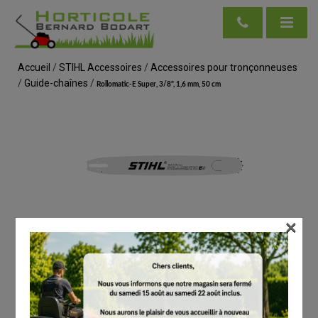
Accueil
/
STIHL Accessoires
/
Accessoires pour tronçonneuses
/
Guide-chaînes
/
Rollomatic-E Super, 3/8", 1,6 mm, 50 cm
×
voir en taille réelle
STIHL
Rollomatic-E Super, 3/8", 1,6 mm, 50 cm
# 30030029421
Guide-chaînes