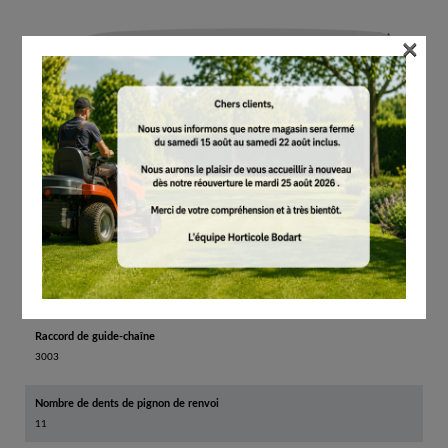
×
Pas du pignon de renvoi
9,32mm/3/8"
Largeur de rainure
1,6mm/.063"
Raccord de guide-chaîne
3003
Nombre de dents de pignon de renvoi
11