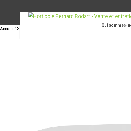
Qui sommes-n
Accueil
/
STIHL Accessoires
/
Accessoires pour tronçonneuses
/
Guide-