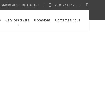
Nivelles 35A - 1461 Haut Ittre
+32 02 366 37 71
s
Services divers
Occasions
Contactez-nous