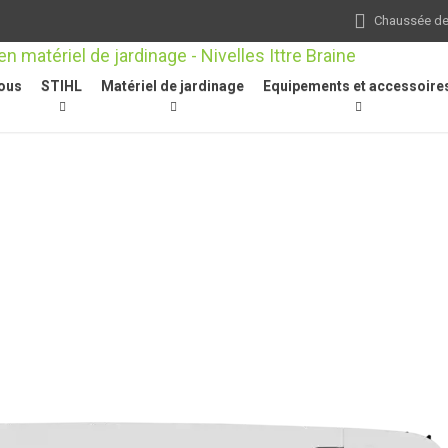
Chaussée de 
ous
STIHL
Matériel de jardinage
Equipements et accessoire
chaînes
/
Rollomatic ES, 3/8", 1,6 mm, 50 cm