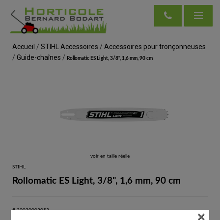
Accueil
/
STIHL Accessoires
/
Accessoires pour tronçonneuses
/
Guide-chaînes
/
Rollomatic ES Light, 3/8", 1,6 mm, 90 cm
voir en taille réelle
STIHL
Rollomatic ES Light, 3/8", 1,6 mm, 90 cm
×
# 30030002053
Guide-chaînes