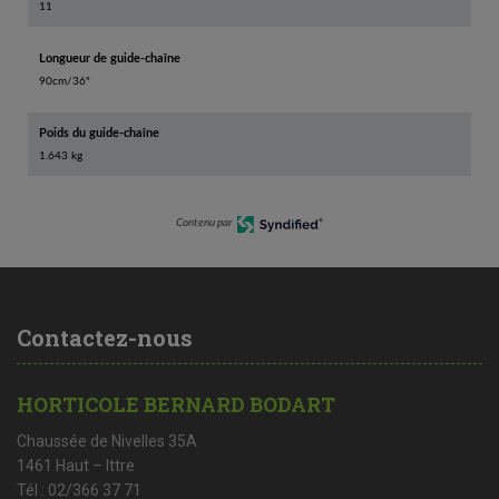
11
Longueur de guide-chaîne
90cm/36"
Poids du guide-chaîne
1.643 kg
Contenu par
Contactez-nous
HORTICOLE BERNARD BODART
Chaussée de Nivelles 35A
1461 Haut – Ittre
Tél : 02/366 37 71