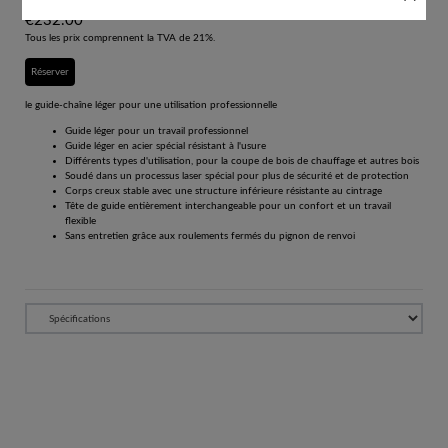
€
232.00
Tous les prix comprennent la TVA de 21%.
Réserver
le guide-chaîne léger pour une utilisation professionnelle
Guide léger pour un travail professionnel
Guide léger en acier spécial résistant à l'usure
Différents types d'utilisation, pour la coupe de bois de chauffage et autres bois
Soudé dans un processus laser spécial pour plus de sécurité et de protection
Corps creux stable avec une structure inférieure résistante au cintrage
Tête de guide entièrement interchangeable pour un confort et un travail
flexible
Sans entretien grâce aux roulements fermés du pignon de renvoi