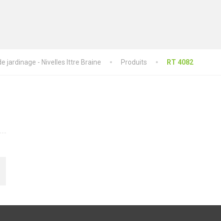
 jardinage - Nivelles Ittre Braine
Produits
RT 4082