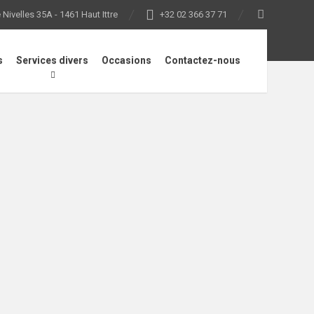
Nivelles 35A - 1461 Haut Ittre
+32 02 366 37 71
s
Services divers
Occasions
Contactez-nous