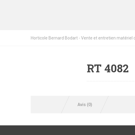
Horticole Bernard Bodart - Vente et entretien matériel de
RT 4082
Avis (0)