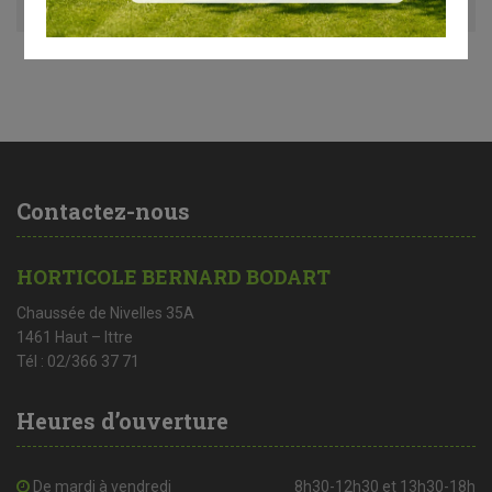
Contactez-nous
HORTICOLE BERNARD BODART
Chaussée de Nivelles 35A
1461 Haut – Ittre
Tél : 02/366 37 71
Heures d’ouverture
De mardi à vendredi
8h30-12h30 et 13h30-18h