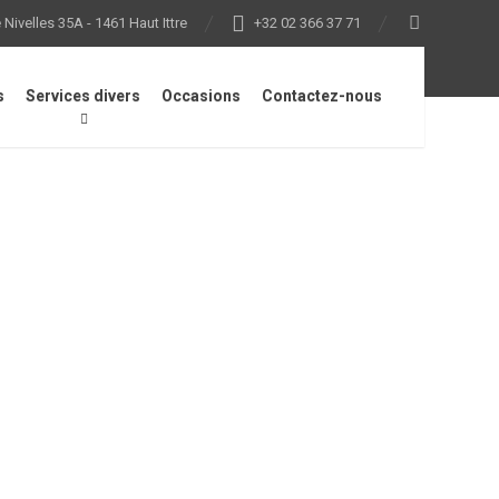
Nivelles 35A - 1461 Haut Ittre
+32 02 366 37 71
s
Services divers
Occasions
Contactez-nous
cite