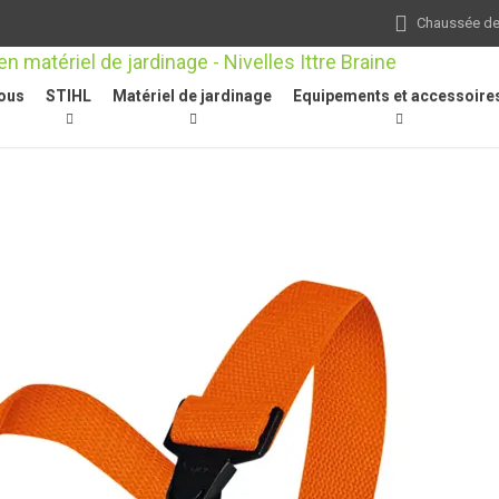
Chaussée de 
ous
STIHL
Matériel de jardinage
Equipements et accessoire
Pantalons de travail
/
Salopette (design A), DYNAMIC, taille M, anthra