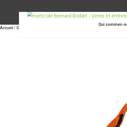
Qui sommes-n
Accueil
/
STIHL Accessoires
/
Équipements de protection individuelle
/