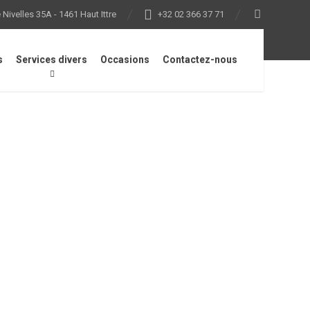
Nivelles 35A - 1461 Haut Ittre
+32 02 366 37 71
s
Services divers
Occasions
Contactez-nous