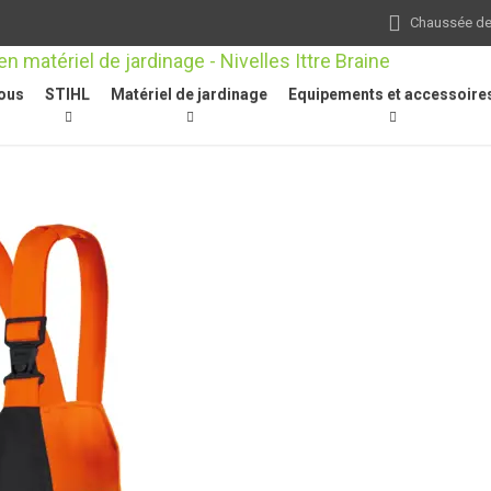
Chaussée de 
ous
STIHL
Matériel de jardinage
Equipements et accessoire
Pantalons de travail
/
Salopette FUNCTION Core, taille S