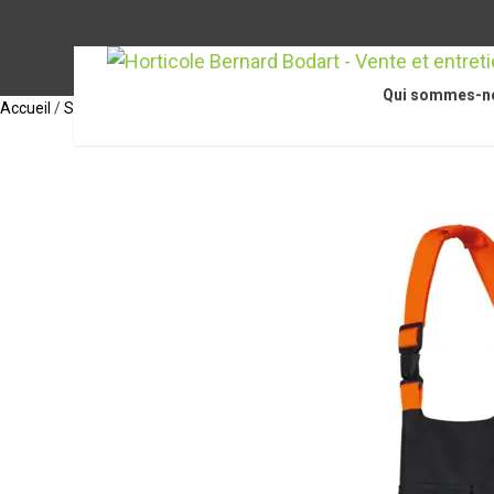
Qui sommes-n
Accueil
/
STIHL Accessoires
/
Équipements de protection individuelle
/