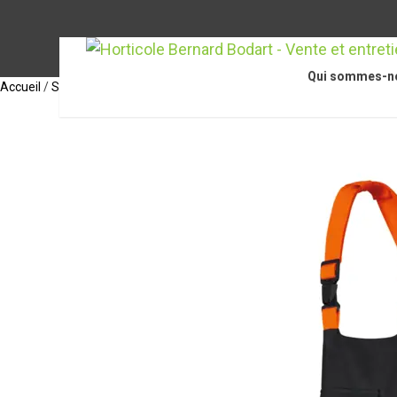
Qui sommes-n
Accueil
/
STIHL Accessoires
/
Équipements de protection individuelle
/