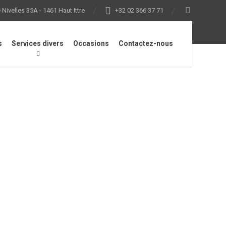
Nivelles 35A - 1461 Haut Ittre
+32 02 366 37 71
s
Services divers
Occasions
Contactez-nous