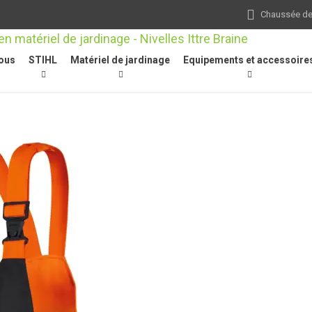
Chaussée de 
ous
STIHL
Matériel de jardinage
Equipements et accessoire
Pantalons de travail
/
Salopette FUNCTION Core, taille XS