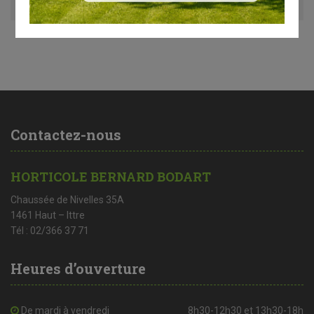
Contactez-nous
HORTICOLE BERNARD BODART
Chaussée de Nivelles 35A
1461 Haut – Ittre
Tél : 02/366 37 71
Heures d’ouverture
De mardi à vendredi
8h30-12h30 et 13h30-18h