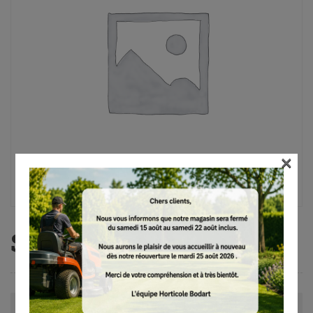
×
Sarcleuse, BF-MM
Avis (0)