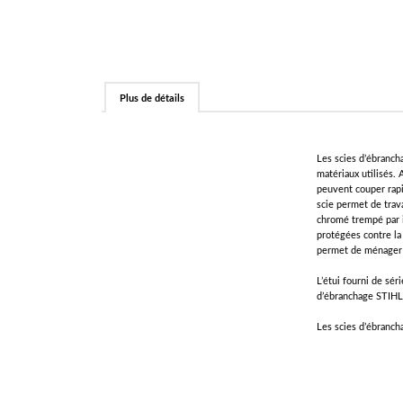
Plus de détails
Les scies d’ébranch
matériaux utilisés. 
peuvent couper rapi
scie permet de trav
chromé trempé par i
protégées contre la
permet de ménager v
L’étui fourni de sér
d’ébranchage STIHL 
Les scies d’ébranch