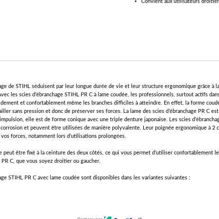
Convient aux utilisateurs droitie
age de STIHL séduisent par leur longue durée de vie et leur structure ergonomique grâce à la
Avec les scies d’ébranchage STIHL PR C à lame coudée, les professionnels, surtout actifs dans 
dement et confortablement même les branches difficiles à atteindre. En effet, la forme coud
ailler sans pression et donc de préserver ses forces. La lame des scies d’ébranchage PR C est
mpulsion, elle est de forme conique avec une triple denture japonaise. Les scies d’ébranch
 corrosion et peuvent être utilisées de manière polyvalente. Leur poignée ergonomique à 2
os forces, notamment lors d’utilisations prolongées.
ie peut être fixé à la ceinture des deux côtés, ce qui vous permet d’utiliser confortablement le
PR C, que vous soyez droitier ou gaucher.
age STIHL PR C avec lame coudée sont disponibles dans les variantes suivantes :