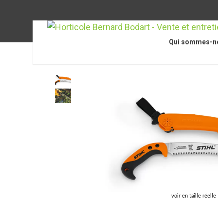
Qui sommes-n
Accueil
/
STIHL
/
Appareils et outils
/
Scie d’ébranchage PR
voir en taille réelle