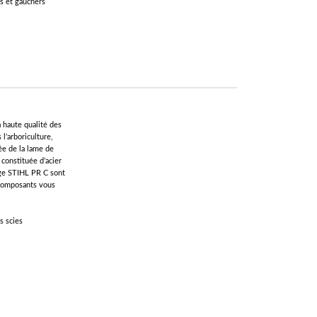
rs et gauchers
 haute qualité des
l’arboriculture,
ée de la lame de
 constituée d’acier
age STIHL PR C sont
 composants vous
s scies