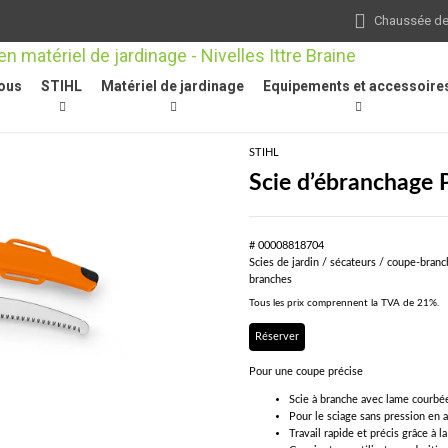
Chaussée de 
ous
STIHL
Matériel de jardinage
Equipements et accessoire
 33 C, 33 cm, 391 g
STIHL
Scie d’ébranchage 
# 00008818704
Scies de jardin / sécateurs / coupe-branc
branches
Tous les prix comprennent la TVA de 21%.
Réserver
Pour une coupe précise
Scie à branche avec lame courbé
Pour le sciage sans pression en a
Travail rapide et précis grâce à