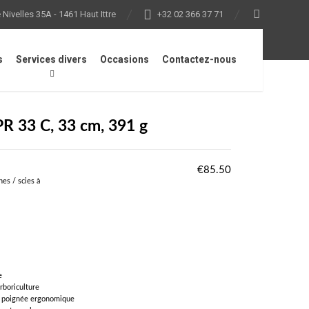
Nivelles 35A - 1461 Haut Ittre
+32 02 366 37 71
s
Services divers
Occasions
Contactez-nous
PR 33 C, 33 cm, 391 g
€
85.50
hes / scies à
e
rboriculture
 la poignée ergonomique