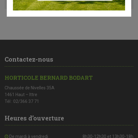
Contactez-nous
HORTICOLE BERNARD BODART
Chaussée de Nivelles 35A
1461 Haut – Ittre
Tél : 02/366 37 71
Heures d’ouverture
De mardi à vendredi
8h30-12h30 et 13h30-18h