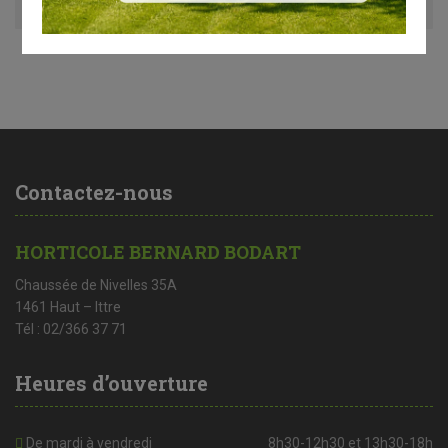
Contactez-nous
HORTICOLE BERNARD BODART
Chaussée de Nivelles 35A
1461 Haut – Ittre
Tél : 02/366 37 71
Heures d’ouverture
De mardi à vendredi
8h30-12h30 et 13h30-18h