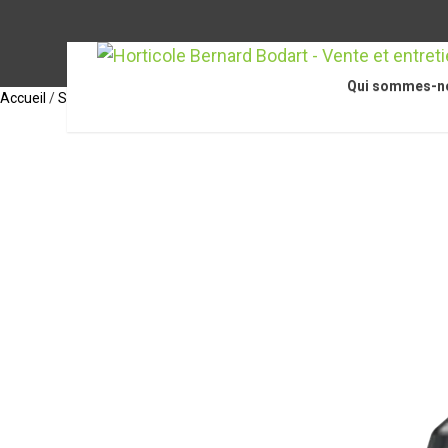
Qui sommes-n
Accueil
/
STIHL
/
Appareils et outils
/
SE 62 E