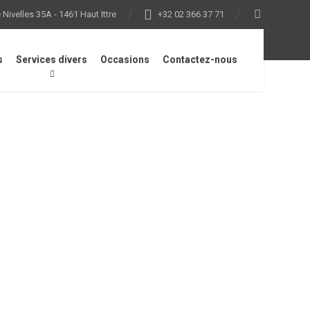
Nivelles 35A - 1461 Haut Ittre
+32 02 366 37 71
s
Services divers
Occasions
Contactez-nous