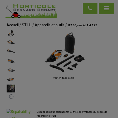
Accueil
/
STIHL
/
Appareils et outils
/
SEA 20, avec AL 1 et AS 2
voir en taille réelle
Cliquez ici pour télécharger la grille de synthèse du score de
réparabilité (PDF)