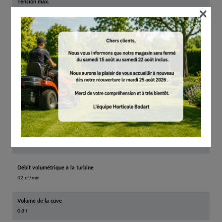
Tension max.
×
12 V
Puissance absorbée
0.10 kW
Système de batterie
AS
Poids de l’appareil sans batterie
1.1 kg
Pression max. à l'extrémité du tuyau
65 mbar
Débit volumétrique à la turbine
42 cf/min
Volume de la cuve
0.8 l