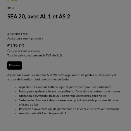
STIHL
SEA 20, avec AL 1 et AS 2
# SA030117310
Aspirateurs eau / poussière
€
139.00
Éco-participation incluse.
Tous les prix comprennent la TVA de 21%.
Réserver
Aspirateur à main sur batterie SEA 20 nettoyage sans fil de petites surfaces dans et
autour de la maison ainsi que dans les véhicules
Aspirateur à main sur batterie léger et performant pour les particuliers
Nettoyage rapide et efficace des petites surfaces dans et autour de la maison
Utilisation polyvalente grâce aux nombreux accessoires disponibles
Système de filtration à deux niveaux avec préfiltre lavable pour une filtration
efficace de l’air
Réservoir à ouverture rapide permettant de le vider et le nettoyer facilement
Avec batterie AS 2 et chargeur AL 1