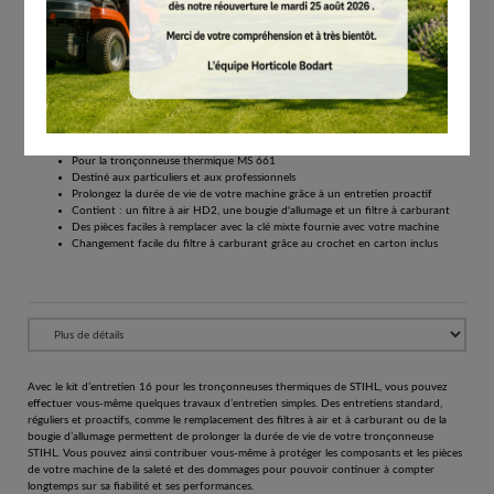
€
25.40
Tous les prix comprennent la TVA de 21%.
Réserver
Service Kit 16 pour tronçonneuse thermique MS 661 Une durée de vie plus longue
grâce à une maintenance proactive et régulière
Pour la tronçonneuse thermique MS 661
Destiné aux particuliers et aux professionnels
Prolongez la durée de vie de votre machine grâce à un entretien proactif
Contient : un filtre à air HD2, une bougie d'allumage et un filtre à carburant
Des pièces faciles à remplacer avec la clé mixte fournie avec votre machine
Changement facile du filtre à carburant grâce au crochet en carton inclus
Avec le kit d’entretien 16 pour les tronçonneuses thermiques de STIHL, vous pouvez
effectuer vous-même quelques travaux d’entretien simples. Des entretiens standard,
réguliers et proactifs, comme le remplacement des filtres à air et à carburant ou de la
bougie d’allumage permettent de prolonger la durée de vie de votre tronçonneuse
STIHL. Vous pouvez ainsi contribuer vous-même à protéger les composants et les pièces
de votre machine de la saleté et des dommages pour pouvoir continuer à compter
longtemps sur sa fiabilité et ses performances.