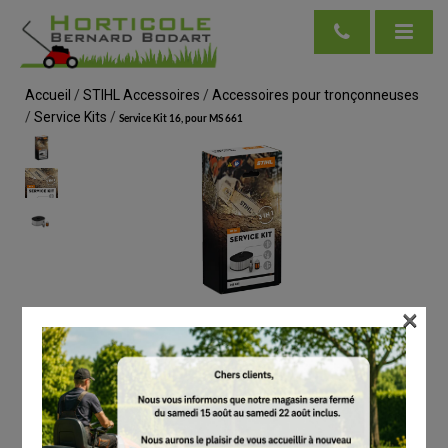
Accueil
/
STIHL Accessoires
/
Accessoires pour tronçonneuses
/
Service Kits
/
Service Kit 16, pour MS 661
×
voir en taille réelle
STIHL
Service Kit 16, pour MS 661
# 11440074101
Service Kits