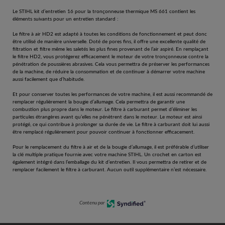
Le STIHL kit d’entretien 16 pour la tronçonneuse thermique MS 661 contient les
éléments suivants pour un entretien standard :
Le filtre à air HD2 est adapté à toutes les conditions de fonctionnement et peut donc
être utilisé de manière universelle. Doté de pores fins, il offre une excellente qualité de
filtration et filtre même les saletés les plus fines provenant de l’air aspiré. En remplaçant
le filtre HD2, vous protégerez efficacement le moteur de votre tronçonneuse contre la
pénétration de poussières abrasives. Cela vous permettra de préserver les performances
de la machine, de réduire la consommation et de continuer à démarrer votre machine
aussi facilement que d’habitude.
Et pour conserver toutes les performances de votre machine, il est aussi recommandé de
remplacer régulièrement la bougie d’allumage. Cela permettra de garantir une
combustion plus propre dans le moteur. Le filtre à carburant permet d’éliminer les
particules étrangères avant qu’elles ne pénètrent dans le moteur. Le moteur est ainsi
protégé, ce qui contribue à prolonger sa durée de vie. Le filtre à carburant doit lui aussi
être remplacé régulièrement pour pouvoir continuer à fonctionner efficacement.
Pour le remplacement du filtre à air et de la bougie d’allumage, il est préférable d’utiliser
la clé multiple pratique fournie avec votre machine STIHL. Un crochet en carton est
également intégré dans l’emballage du kit d’entretien. Il vous permettra de retirer et de
remplacer facilement le filtre à carburant. Aucun outil supplémentaire n’est nécessaire.
Contenu par