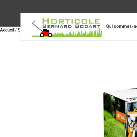
Qui sommes-n
Accueil
/
STIHL Accessoires
/
Accessoires pour motoculteurs / motobi