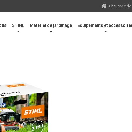
Chaussée de N
ous
STIHL
Matériel de jardinage
Equipements et accessoire
neuses
/
Consommables
/
Service Kit 49, pour tondeuses et motobin