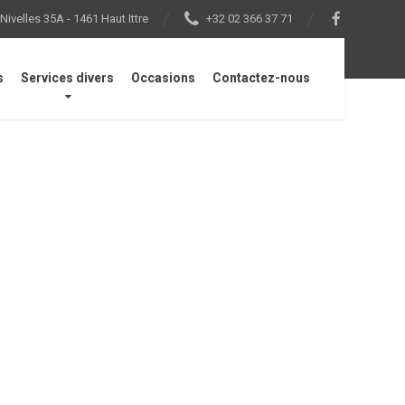
ivelles 35A - 1461 Haut Ittre
+32 02 366 37 71
s
Services divers
Occasions
Contactez-nous
euses