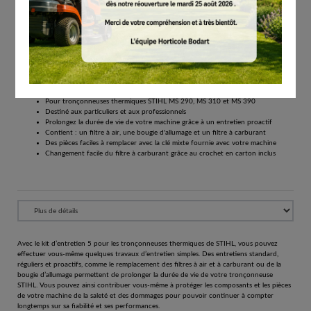
€
24.40
Tous les prix comprennent la TVA de 21%.
Réserver
Service Kit 5 pour tronçonneuses thermiques MS 290, MS 310 et MS 390 Une durée de
vie plus longue grâce à une maintenance proactive et régulière
Pour tronçonneuses thermiques STIHL MS 290, MS 310 et MS 390
Destiné aux particuliers et aux professionnels
Prolongez la durée de vie de votre machine grâce à un entretien proactif
Contient : un filtre à air, une bougie d'allumage et un filtre à carburant
Des pièces faciles à remplacer avec la clé mixte fournie avec votre machine
Changement facile du filtre à carburant grâce au crochet en carton inclus
Avec le kit d’entretien 5 pour les tronçonneuses thermiques de STIHL, vous pouvez
effectuer vous-même quelques travaux d’entretien simples. Des entretiens standard,
réguliers et proactifs, comme le remplacement des filtres à air et à carburant ou de la
bougie d’allumage permettent de prolonger la durée de vie de votre tronçonneuse
STIHL. Vous pouvez ainsi contribuer vous-même à protéger les composants et les pièces
de votre machine de la saleté et des dommages pour pouvoir continuer à compter
longtemps sur sa fiabilité et ses performances.