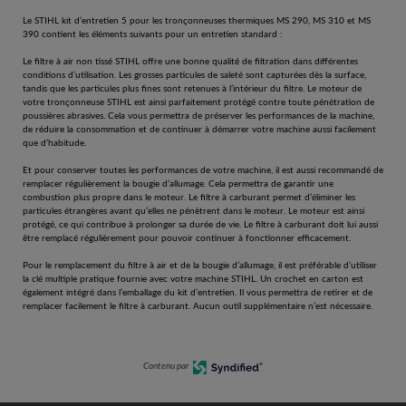
Le STIHL kit d’entretien 5 pour les tronçonneuses thermiques MS 290, MS 310 et MS
390 contient les éléments suivants pour un entretien standard :
Le filtre à air non tissé STIHL offre une bonne qualité de filtration dans différentes
conditions d’utilisation. Les grosses particules de saleté sont capturées dès la surface,
tandis que les particules plus fines sont retenues à l’intérieur du filtre. Le moteur de
votre tronçonneuse STIHL est ainsi parfaitement protégé contre toute pénétration de
poussières abrasives. Cela vous permettra de préserver les performances de la machine,
de réduire la consommation et de continuer à démarrer votre machine aussi facilement
que d’habitude.
Et pour conserver toutes les performances de votre machine, il est aussi recommandé de
remplacer régulièrement la bougie d’allumage. Cela permettra de garantir une
combustion plus propre dans le moteur. Le filtre à carburant permet d’éliminer les
particules étrangères avant qu’elles ne pénètrent dans le moteur. Le moteur est ainsi
protégé, ce qui contribue à prolonger sa durée de vie. Le filtre à carburant doit lui aussi
être remplacé régulièrement pour pouvoir continuer à fonctionner efficacement.
Pour le remplacement du filtre à air et de la bougie d’allumage, il est préférable d’utiliser
la clé multiple pratique fournie avec votre machine STIHL. Un crochet en carton est
également intégré dans l’emballage du kit d’entretien. Il vous permettra de retirer et de
remplacer facilement le filtre à carburant. Aucun outil supplémentaire n’est nécessaire.
Contenu par