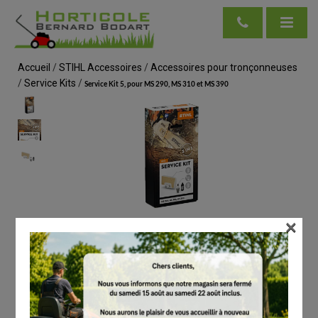
Accueil
/
STIHL Accessoires
/
Accessoires pour tronçonneuses
/
Service Kits
/
Service Kit 5, pour MS 290, MS 310 et MS 390
×
voir en taille réelle
STIHL
Service Kit 5, pour MS 290, MS 310 et MS 390
# 11270074100
Service Kits