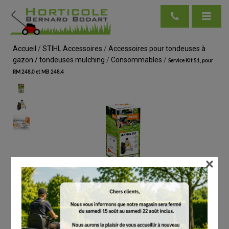
Accueil
/
STIHL Accessoires
/
Accessoires pour tondeuses à
gazon / tondeuses mulching
/
Consommables
/
Service Kit 51, pour
RM 248.0 et MB 248.4
×
voir en taille réelle
STIHL
Service Kit 51, pour RM 248.0 et MB 248.4