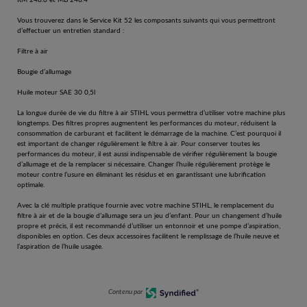
Vous trouverez dans le Service Kit 52 les composants suivants qui vous permettront
d’effectuer un entretien standard :
Filtre à air
Bougie d’allumage
Huile moteur SAE 30 0,5l
La longue durée de vie du filtre à air STIHL vous permettra d’utiliser votre machine plus
longtemps. Des filtres propres augmentent les performances du moteur, réduisent la
consommation de carburant et facilitent le démarrage de la machine. C’est pourquoi il
est important de changer régulièrement le filtre à air. Pour conserver toutes les
performances du moteur, il est aussi indispensable de vérifier régulièrement la bougie
d’allumage et de la remplacer si nécessaire. Changer l’huile régulièrement protège le
moteur contre l’usure en éliminant les résidus et en garantissant une lubrification
optimale.
Avec la clé multiple pratique fournie avec votre machine STIHL, le remplacement du
filtre à air et de la bougie d’allumage sera un jeu d’enfant. Pour un changement d’huile
propre et précis, il est recommandé d’utiliser un entonnoir et une pompe d’aspiration,
disponibles en option. Ces deux accessoires facilitent le remplissage de l’huile neuve et
l’aspiration de l’huile usagée.
Contenu par