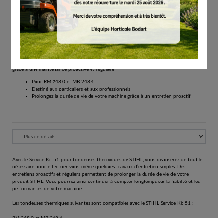
# 63500074102
Consommables
€
21.90
Tous les prix comprennent la TVA de 21%.
Réserver
Service Kit 51 pour tondeuses thermiques prolongez la durée de vie de vos machines
grâce à une maintenance proactive et régulière
Pour RM 248.0 et MB 248.4
Destiné aux particuliers et aux professionnels
Prolongez la durée de vie de votre machine grâce à un entretien proactif
Avec le Service Kit 51 pour tondeuses thermiques de STIHL, vous disposerez de tout le
nécessaire pour effectuer vous-même quelques travaux d’entretien simples. Des
entretiens proactifs et réguliers permettent de prolonger la durée de vie de votre
produit STIHL. Vous pourrez ainsi continuer à compter longtemps sur la fiabilité et les
performances de votre machine.
Les tondeuses thermiques suivantes sont compatibles avec le STIHL Service Kit 51 :
RM 248.0 et MB 248.4