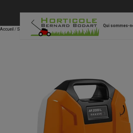
Qui sommes-n
Accueil
/
STIHL Accessoires
/
Accessoires pour CombiSystème / Multi