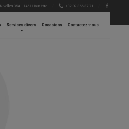
ivelles 35A - 1461 Haut Ittre
+32 02 366 37 71
s
Services divers
Occasions
Contactez-nous
rdement AR L et adaptateur AP