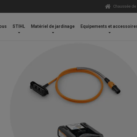
Chaussée de N
ous
STIHL
Matériel de jardinage
Equipements et accessoire
Système
/
Batteries et chargeurs
/
Set AR 2000 L, avec câble de racco