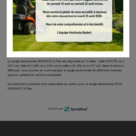
système de ceinture très pratique pour tous vos travaux professionnels de longue durée
avec la perche élagueuse sur batterie HTA 150 et le taille-haie sur perche HLA 140. Le
système de ceinture pour la STIHL HTA 150 offre un excellent confort. La bande flexible
STIHL HT contenue dans ce set vous permet de fixer aisément votre perche élagueuse
sur batterie STIHL au harnais forestier. L’ergonomie optimisée du harnais contribuera à
préserver vos muscles et articulations tout en vous offrant une grande liberté de
mouvement, idéale pour guider en toute sécurité votre perche élagueuse lors de tous
vos travaux d’arboriculture et d’entretien des espaces forestiers. La partie dorsale
réglable en longueur sur 3 niveaux et la double sangle d’épaule rembourrée, également
réglable en longueur, du harnais forestier ADVANCE X-TREEm HT, ainsi que la sangle
abdominale STIHL ADVANCE X-Flex fournie de série assurent une répartition du poids
optimale entre les hanches et les épaules.
La sangle abdominale ADVANCE X-Flex est disponible en 3 tailles : taille S/M (78 cm à
127 cm), taille M/L (89 cm à 143 cm) et taille L/XL (98 cm à 177 cm). Selon la tâche à
effectuer, vous pouvez en outre équiper la sangle abdominale de différents modules
issus du système de ceinture modulable.
Les extensions suivantes sont disponibles en option pour la sangle abdominale STIHL
ADVANCE X-Flex :
Contenu par