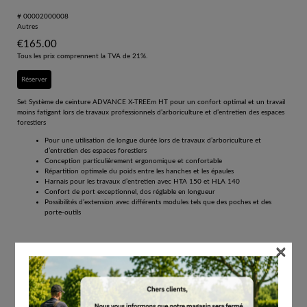
# 00002000008
Autres
€
165.00
Tous les prix comprennent la TVA de 21%.
Réserver
Set Système de ceinture ADVANCE X-TREEm HT pour un confort optimal et un travail
moins fatigant lors de travaux professionnels d’arboriculture et d’entretien des espaces
forestiers
Pour une utilisation de longue durée lors de travaux d’arboriculture et
d’entretien des espaces forestiers
Conception particulièrement ergonomique et confortable
Répartition optimale du poids entre les hanches et les épaules
Harnais pour les travaux d’entretien avec HTA 150 et HLA 140
Confort de port exceptionnel, dos réglable en longueur
Possibilités d’extension avec différents modules tels que des poches et des
porte-outils
×
Avec le set Système de ceinture STIHL ADVANCE X-TREEm HT, vous disposez d’un