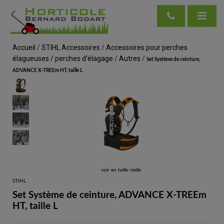
Accueil
/
STIHL Accessoires
/
Accessoires pour perches
élagueuses / perches d'élagage
/
Autres
/
Set Système de ceinture,
ADVANCE X-TREEm HT, taille L
voir en taille réelle
STIHL
Set Système de ceinture, ADVANCE X-TREEm
HT, taille L