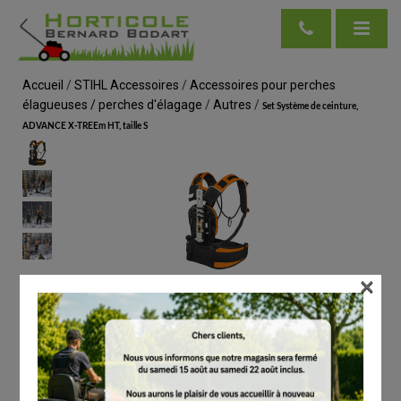
Accueil
/
STIHL Accessoires
/
Accessoires pour perches
élagueuses / perches d'élagage
/
Autres
/
Set Système de ceinture,
ADVANCE X-TREEm HT, taille S
×
voir en taille réelle
STIHL
Set Système de ceinture, ADVANCE X-TREEm
HT, taille S