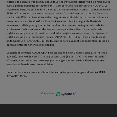
système de ceinture très pratique pour tous vos travaux professionnels de longue durée
avec la perche élagueuse sur batterie HTA 150 et le taille-haie sur perche HLA 140. Le
système de ceinture pour la STIHL HTA 150 offre un excellent confort. La bande flexible
STIHL HT contenue dans ce set vous permet de fixer aisément votre perche élagueuse
sur batterie STIHL au harnais forestier. L’ergonomie optimisée du harnais contribuera à
préserver vos muscles et articulations tout en vous offrant une grande liberté de
mouvement, idéale pour guider en toute sécurité votre perche élagueuse lors de tous
vos travaux d’arboriculture et d’entretien des espaces forestiers. La partie dorsale
réglable en longueur sur 3 niveaux et la double sangle d’épaule rembourrée, également
réglable en longueur, du harnais forestier ADVANCE X-TREEm HT, ainsi que la sangle
abdominale STIHL ADVANCE X-Flex fournie de série assurent une répartition du poids
optimale entre les hanches et les épaules.
La sangle abdominale ADVANCE X-Flex est disponible en 3 tailles : taille S/M (78 cm à
127 cm), taille M/L (89 cm à 143 cm) et taille L/XL (98 cm à 177 cm). Selon la tâche à
effectuer, vous pouvez en outre équiper la sangle abdominale de différents modules
issus du système de ceinture modulable.
Les extensions suivantes sont disponibles en option pour la sangle abdominale STIHL
ADVANCE X-Flex :
Contenu par