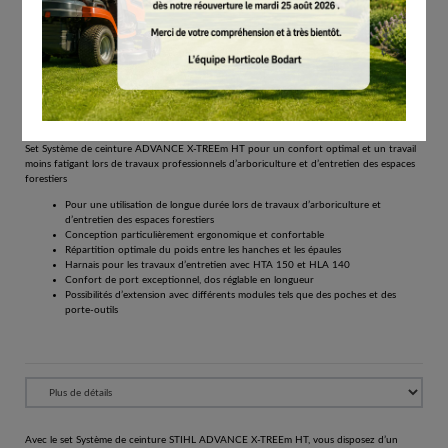
# 00002000006
Autres
€
165.00
Tous les prix comprennent la TVA de 21%.
Réserver
Set Système de ceinture ADVANCE X-TREEm HT pour un confort optimal et un travail
moins fatigant lors de travaux professionnels d’arboriculture et d’entretien des espaces
forestiers
Pour une utilisation de longue durée lors de travaux d’arboriculture et
d’entretien des espaces forestiers
Conception particulièrement ergonomique et confortable
Répartition optimale du poids entre les hanches et les épaules
Harnais pour les travaux d’entretien avec HTA 150 et HLA 140
Confort de port exceptionnel, dos réglable en longueur
Possibilités d’extension avec différents modules tels que des poches et des
porte-outils
Avec le set Système de ceinture STIHL ADVANCE X-TREEm HT, vous disposez d’un