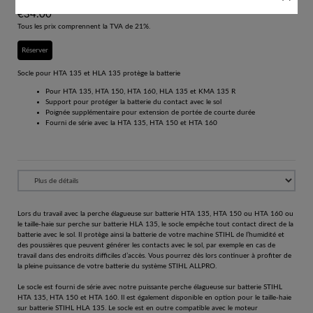
€
34.00
Tous les prix comprennent la TVA de 21%.
Réserver
Socle pour HTA 135 et HLA 135 protège la batterie
Pour HTA 135, HTA 150, HTA 160, HLA 135 et KMA 135 R
Support pour protéger la batterie du contact avec le sol
Poignée supplémentaire pour extension de portée de courte durée
Fourni de série avec la HTA 135, HTA 150 et HTA 160
Lors du travail avec la perche élagueuse sur batterie HTA 135, HTA 150 ou HTA 160 ou
le taille-haie sur perche sur batterie HLA 135, le socle empêche tout contact direct de la
batterie avec le sol. Il protège ainsi la batterie de votre machine STIHL de l’humidité et
des poussières que peuvent générer les contacts avec le sol, par exemple en cas de
travail dans des endroits difficiles d’accès. Vous pourrez dès lors continuer à profiter de
la pleine puissance de votre batterie du système STIHL ALLPRO.
Le socle est fourni de série avec notre puissante perche élagueuse sur batterie STIHL
HTA 135, HTA 150 et HTA 160. Il est également disponible en option pour le taille-haie
sur batterie STIHL HLA 135. Le socle est en outre compatible avec le moteur