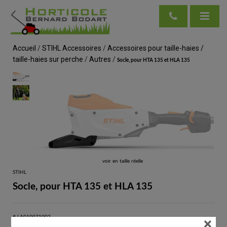
Accueil
/
STIHL Accessoires
/
Accessoires pour taille-haies /
taille-haies sur perche
/
Autres
/
Socle, pour HTA 135 et HLA 135
voir en taille réelle
STIHL
Socle, pour HTA 135 et HLA 135
×
# LA010071002
Système de batterie AP