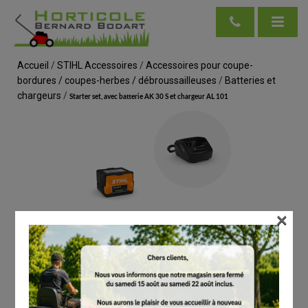
Accueil
/
STIHL Accessoires
/
Accessoires pour coupe-
bordures / coupes-herbes / débroussailleuses
/
Batteries et
chargeurs
/
Starter set, avec batterie AK 30 S et chargeur AL 101
×
voir en taille réelle
STIHL
Starter set, avec batterie AK 30 S et chargeur
AL 101