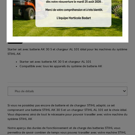
# 45200075902
Batteries et chargeurs
€
189.00
Éco-participation incluse.
Tous les prix comprennent la TVA de 21%.
Réserver
Starter set avec batterie AK 30 S et chargeur AL 101 idéal pour les machines du système
STIHL AK
Starter set avec batterie AK 30 S et chargeur AL 101
Compatible avec tous les appareils du système de batterie AK
Si vous ne possédez pas encore de batterie et de chargeur STIHL adapté, ce set
comprenant une batterie STIHL AK 30 S et un chargeur STIHL AL 101 est le choix idéal.
Vous disposerez ainsi de tout le nécessaire pour pouvoir travailler avec votre machine du
système STIHL AK
Notre aperçu des durées de fonctionnement et de charge des batteries STIHL vous
permettra de savoir combien de temps vous pouvez travailler avec votre machine STIHL