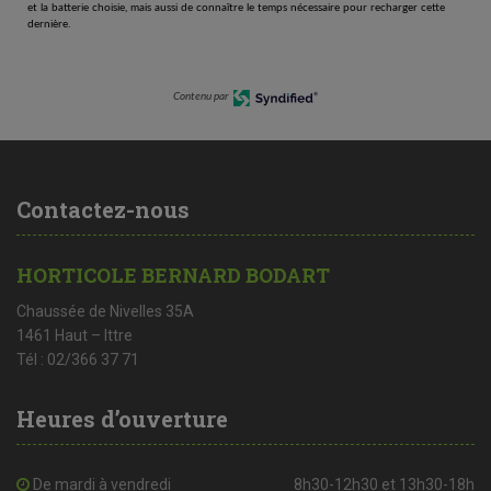
et la batterie choisie, mais aussi de connaître le temps nécessaire pour recharger cette
dernière.
Contenu par
Contactez-nous
HORTICOLE BERNARD BODART
Chaussée de Nivelles 35A
1461 Haut – Ittre
Tél : 02/366 37 71
Heures d’ouverture
De mardi à vendredi
8h30-12h30 et 13h30-18h